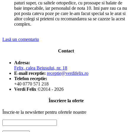
paturi super, cu saltele ortopedice, cu prosoape si halate de
baie impecabile, iar personalul de nota 10. Imi pare rau ca nu
pot posta cateva poze pe care le-am facut special sa le arat si
altor colegi si prieteni cu recomandarea sa se cazeze la acest
complex.
Lasă un comentariu
Contact
Adresa:
Felix, calea Beiusului, nr. 18
E-mail receptie:
receptie@verdifelix.ro
Telefon receptie:
+40 0770 571 218
Verdi Felix
©2014 - 2026
Înscriere la oferte
Înscrie-te la newsletter pentru ofertele noastre