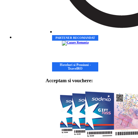
PARTENER RECOMANDAT
Hoteluri si Pensiuni -
TravelRO
Acceptam si vouchere: