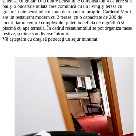
și terasă cu gratar. Una dintre pensiuni, e compusa din 4 camere si 3
bai și o bucătărie utilată care comunică cu un living și terasă cu
gratar. Toate pensiunile dispun de o parcare proprie. Cartierul Verdi
are un restaurant modern cu 2 terase, cu o capacitate de 200 de
locuri, iar în centrul complexului puteți beneficia de o grădină și
piscină cu apă termală. În cadrul restaurantului se pot organiza mese
festive, ședințe sau diverse întruniri.
Vă așteptăm cu drag să petreceți un sejur minunat!